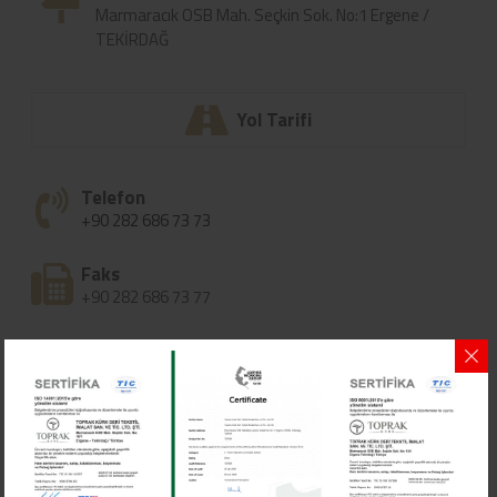
Marmaracık OSB Mah. Seçkin Sok. No:1 Ergene /
TEKİRDAĞ
Yol Tarifi
Telefon
+90 282 686 73 73
Faks
+90 282 686 73 77
Telefon
+44 7551 486 199
E-Posta
info@toprakkurk.com