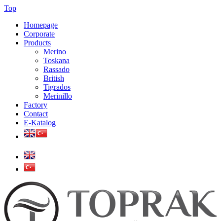
Top
Homepage
Corporate
Products
Merino
Toskana
Rassado
British
Tigrados
Merinillo
Factory
Contact
E-Katalog