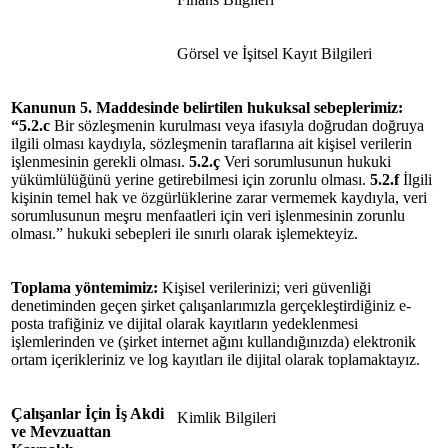
Görsel ve İşitsel Kayıt Bilgileri
Kanunun 5. Maddesinde belirtilen hukuksal
sebeplerimiz
:
“5.2.c
Bir sözleşmenin kurulması veya ifasıyla doğrudan doğruya
ilgili olması kaydıyla, sözleşmenin taraflarına ait kişisel verilerin
işlenmesinin gerekli olması.
5.2.ç
Veri sorumlusunun hukuki
yükümlülüğünü yerine getirebilmesi için zorunlu olması.
5.2.f
İlgili
kişinin temel hak ve özgürlüklerine zarar vermemek kaydıyla, veri
sorumlusunun meşru menfaatleri için veri işlenmesinin zorunlu
olması.” hukuki sebepleri ile sınırlı olarak işlemekteyiz.
Toplama yöntemimiz:
Kişisel verilerinizi; veri güvenliği
denetiminden geçen şirket çalışanlarımızla gerçekleştirdiğiniz e-
posta trafiğiniz ve dijital olarak kayıtların yedeklenmesi
işlemlerinden ve (şirket internet ağını kullandığınızda) elektronik
ortam içerikleriniz ve log kayıtları ile dijital olarak toplamaktayız.
Çalışanlar İçin İş Akdi
Kimlik Bilgileri
ve Mevzuattan