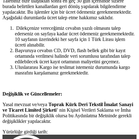
Talebiniz bize ulaştıktan sonra en geç 30 gün içerisinde sizlere
burada belirtilen kanallardan geri dönüş yapılarak bilgilendirme
yapılacaktır. Bu işlemler için bir ücret ödemeniz gerekmemektedir.
Aşağıdaki durumlarda ücret talep etme hakkımız saklıdır.
Dilekçenize vereceğimiz cevabın yazılı olmasını talep
ederseniz on sayfaya kadar ücret ödemeniz gerekmemektedir.
10 sayfanın üzerindeki her sayfa için 1 Türk Lirası işlem
ücreti alınabilir.
Başvuruya cevabın CD, DVD, flash bellek gibi bir kayıt
ortamında verilmesi halinde veri sorumlusu tarafından talep
edilebilecek ücret kayıt ortamının maliyetini geçemez.
Uluslararası Kargo ise teslimat istemeniz durumunda kargo
masrafını karşılamanız gerekmektedir.
Değişiklik ve Güncellemeler:
Yasal mevzuat ve/veya
Toprak Kürk Deri Tekstil İmalat Sanayi
ve Ticaret Limited Şirketi
’
nin Kişisel Verileri Saklama ve İmha
Politikasında bir değişiklik olursa bu Aydınlatma Metninde gerekli
değişiklikler yapılacaktır.
Yürürlüğe girdiği tarih: