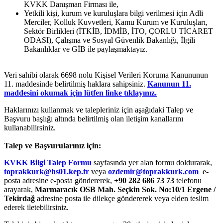
KVKK Danışman Firması ile,
Yetkili kişi, kurum ve kuruluşlara bilgi verilmesi için Adli
Merciler, Kolluk Kuvvetleri, Kamu Kurum ve Kuruluşları,
Sektör Birlikleri (İTKİB, İDMİB, İTO, ÇORLU TİCARET
ODASI), Çalışma ve Sosyal Güvenlik Bakanlığı, İlgili
Bakanlıklar ve GİB ile paylaşmaktayız.
Veri sahibi olarak 6698 nolu Kişisel Verileri Koruma Kanununun
11. maddesinde belirtilmiş haklara sahipsiniz.
Kanunun 11.
maddesini okumak için lütfen linke tıklayınız.
Haklarınızı kullanmak ve talepleriniz için aşağıdaki Talep ve
Başvuru başlığı altında belirtilmiş olan iletişim kanallarını
kullanabilirsiniz.
Talep ve Başvurularınız için:
KVKK Bilgi Talep Formu
sayfasında yer alan formu doldurarak,
toprakkurk@hs01.kep.tr
veya
ozdemir@toprakkurk.com
e-
posta adresine e-posta göndererek,
+90 282 686 73 73
telefonu
arayarak,
Marmaracık OSB Mah. Seçkin Sok. No:10/1 Ergene /
Tekirdağ
adresine posta ile dilekçe göndererek veya elden teslim
ederek iletebilirsiniz.