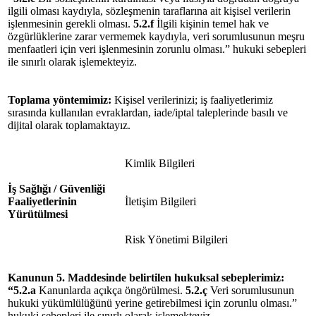
ilgili olması kaydıyla, sözleşmenin taraflarına ait kişisel verilerin
işlenmesinin gerekli olması.
5.2.f
İlgili kişinin temel hak ve
özgürlüklerine zarar vermemek kaydıyla, veri sorumlusunun meşru
menfaatleri için veri işlenmesinin zorunlu olması.”
hukuki sebepleri
ile sınırlı olarak işlemekteyiz.
Toplama yöntemimiz:
Kişisel verilerinizi; iş faaliyetlerimiz
sırasında kullanılan evraklardan, iade/iptal taleplerinde basılı ve
dijital olarak toplamaktayız.
Kimlik Bilgileri
İş Sağlığı / Güvenliği
Faaliyetlerinin
İletişim Bilgileri
Yürütülmesi
Risk Yönetimi Bilgileri
Kanunun 5. Maddesinde belirtilen hukuksal
sebeplerimiz
:
“
5.2.a
Kanunlarda açıkça öngörülmesi.
5.2.ç
Veri sorumlusunun
hukuki yükümlülüğünü yerine getirebilmesi için zorunlu olması.”
hukuki sebepleri ile sınırlı olarak işlemekteyiz.