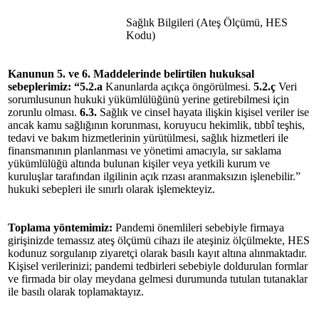
Sağlık Bilgileri (Ateş Ölçümü, HES
Kodu)
Kanunun 5. ve 6. Maddelerinde belirtilen hukuksal
sebeplerimiz
:
“5.2.a
Kanunlarda açıkça öngörülmesi.
5.2.ç
Veri
sorumlusunun hukuki yükümlülüğünü yerine getirebilmesi için
zorunlu olması.
6.3.
Sağlık ve cinsel hayata ilişkin kişisel veriler ise
ancak kamu sağlığının korunması, koruyucu hekimlik, tıbbî teşhis,
tedavi ve bakım hizmetlerinin yürütülmesi, sağlık hizmetleri ile
finansmanının planlanması ve yönetimi amacıyla, sır saklama
yükümlülüğü altında bulunan kişiler veya yetkili kurum ve
kuruluşlar tarafından ilgilinin açık rızası aranmaksızın işlenebilir.”
hukuki sebepleri ile sınırlı olarak işlemekteyiz.
Toplama yöntemimiz:
Pandemi önemlileri sebebiyle firmaya
girişinizde temassız ateş ölçümü cihazı ile ateşiniz ölçülmekte, HES
kodunuz sorgulanıp ziyaretçi olarak basılı kayıt altına alınmaktadır.
Kişisel verilerinizi; pandemi tedbirleri sebebiyle doldurulan formlar
ve firmada bir olay meydana gelmesi durumunda tutulan tutanaklar
ile basılı olarak toplamaktayız.