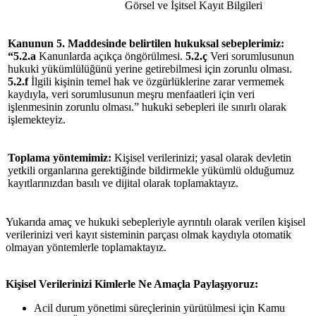
Görsel ve İşitsel Kayıt Bilgileri
Kanunun 5. Maddesinde belirtilen hukuksal
sebeplerimiz
:
“5.2.a
Kanunlarda açıkça öngörülmesi.
5.2.ç
Veri sorumlusunun
hukuki yükümlülüğünü yerine getirebilmesi için zorunlu olması.
5.2.f
İlgili kişinin temel hak ve özgürlüklerine zarar vermemek
kaydıyla, veri sorumlusunun meşru menfaatleri için veri
işlenmesinin zorunlu olması.”
hukuki sebepleri ile sınırlı olarak
işlemekteyiz.
Toplama yöntemimiz:
Kişisel verilerinizi; yasal olarak devletin
yetkili organlarına gerektiğinde bildirmekle yükümlü olduğumuz
kayıtlarınızdan basılı ve dijital olarak toplamaktayız.
Yukarıda amaç ve hukuki sebepleriyle ayrıntılı olarak verilen kişisel
verilerinizi veri kayıt sisteminin parçası olmak kaydıyla otomatik
olmayan yöntemlerle toplamaktayız.
Kişisel Verilerinizi Kimlerle Ne Amaçla Paylaşıyoruz:
Acil durum yönetimi süreçlerinin yürütülmesi için Kamu