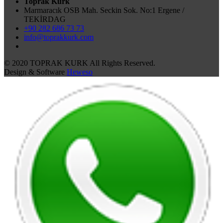
Toprak Kurk
Marmaracık OSB Mah. Seckin Sok. No:1 Ergene /
TEKİRDAG
+90 282 686 73 73
info@toprakkurk.com
© 2020 TOPRAK KURK All Rights Reserved.
Design & Software
Heweso