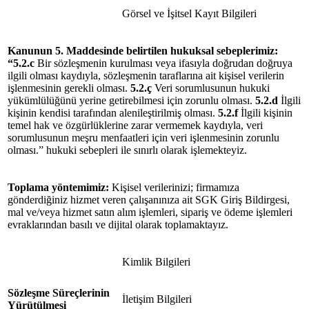
Görsel ve İşitsel Kayıt Bilgileri
Kanunun 5. Maddesinde belirtilen hukuksal
sebeplerimiz
:
“
5.2.c
Bir sözleşmenin kurulması veya ifasıyla doğrudan doğruya
ilgili olması kaydıyla, sözleşmenin taraflarına ait kişisel verilerin
işlenmesinin gerekli olması.
5.2.ç
Veri sorumlusunun hukuki
yükümlülüğünü yerine getirebilmesi için zorunlu olması.
5.2.d
İlgili
kişinin kendisi tarafından alenileştirilmiş olması.
5.2.f
İlgili kişinin
temel hak ve özgürlüklerine zarar vermemek kaydıyla, veri
sorumlusunun meşru menfaatleri için veri işlenmesinin zorunlu
olması.” hukuki sebepleri ile sınırlı olarak işlemekteyiz.
Toplama yöntemimiz:
Kişisel verilerinizi; firmamıza
gönderdiğiniz hizmet veren çalışanınıza ait SGK Giriş Bildirgesi,
mal ve/veya hizmet satın alım işlemleri, sipariş ve ödeme işlemleri
evraklarından basılı ve dijital olarak toplamaktayız.
Kimlik Bilgileri
Sözleşme Süreçlerinin
İletişim Bilgileri
Yürütülmesi