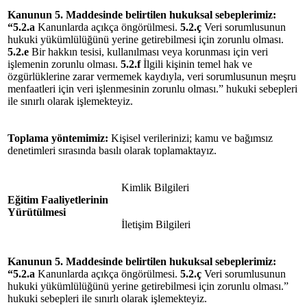
Kanunun 5. Maddesinde belirtilen hukuksal
sebeplerimiz
:
“5.2.a
Kanunlarda açıkça öngörülmesi.
5.2.ç
Veri sorumlusunun
hukuki yükümlülüğünü yerine getirebilmesi için zorunlu olması.
5.2.e
Bir hakkın tesisi, kullanılması veya korunması için veri
işlemenin zorunlu olması.
5.2.f
İlgili kişinin temel hak ve
özgürlüklerine zarar vermemek kaydıyla, veri sorumlusunun meşru
menfaatleri için veri işlenmesinin zorunlu olması.”
hukuki sebepleri
ile sınırlı olarak işlemekteyiz.
Toplama yöntemimiz:
Kişisel verilerinizi; kamu ve bağımsız
denetimleri sırasında basılı olarak toplamaktayız.
Kimlik Bilgileri
Eğitim Faaliyetlerinin
Yürütülmesi
İletişim Bilgileri
Kanunun 5. Maddesinde belirtilen hukuksal
sebeplerimiz
:
“5.2.a
Kanunlarda açıkça öngörülmesi.
5.2.ç
Veri sorumlusunun
hukuki yükümlülüğünü yerine getirebilmesi için zorunlu olması.”
hukuki sebepleri ile sınırlı olarak işlemekteyiz.