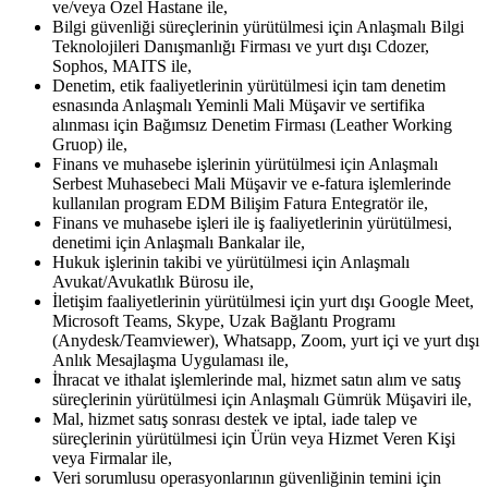
ve/veya Özel Hastane ile,
Bilgi güvenliği süreçlerinin yürütülmesi için Anlaşmalı Bilgi
Teknolojileri Danışmanlığı Firması ve yurt dışı Cdozer,
Sophos, MAITS ile,
Denetim, etik faaliyetlerinin yürütülmesi için tam denetim
esnasında Anlaşmalı Yeminli Mali Müşavir ve sertifika
alınması için Bağımsız Denetim Firması (Leather Working
Gruop) ile,
Finans ve muhasebe işlerinin yürütülmesi için Anlaşmalı
Serbest Muhasebeci Mali Müşavir ve e-fatura işlemlerinde
kullanılan program EDM Bilişim Fatura Entegratör ile,
Finans ve muhasebe işleri ile iş faaliyetlerinin yürütülmesi,
denetimi için Anlaşmalı Bankalar ile,
Hukuk işlerinin takibi ve yürütülmesi için Anlaşmalı
Avukat/Avukatlık Bürosu ile,
İletişim faaliyetlerinin yürütülmesi için yurt dışı Google Meet,
Microsoft Teams, Skype, Uzak Bağlantı Programı
(Anydesk/Teamviewer), Whatsapp, Zoom, yurt içi ve yurt dışı
Anlık Mesajlaşma Uygulaması ile,
İhracat ve ithalat işlemlerinde mal, hizmet satın alım ve satış
süreçlerinin yürütülmesi için Anlaşmalı Gümrük Müşaviri ile,
Mal, hizmet satış sonrası destek ve iptal, iade talep ve
süreçlerinin yürütülmesi için Ürün veya Hizmet Veren Kişi
veya Firmalar ile,
Veri sorumlusu operasyonlarının güvenliğinin temini için