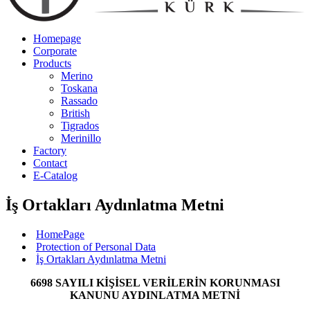
Homepage
Corporate
Products
Merino
Toskana
Rassado
British
Tigrados
Merinillo
Factory
Contact
E-Catalog
İş Ortakları Aydınlatma Metni
HomePage
Protection of Personal Data
İş Ortakları Aydınlatma Metni
6698 SAYILI KİŞİSEL VERİLERİN KORUNMASI
KANUNU AYDINLATMA METNİ