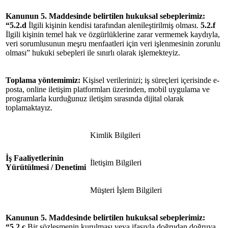
Kanunun 5. Maddesinde belirtilen hukuksal
sebeplerimiz
:
“5.2.d
İlgili kişinin kendisi tarafından alenileştirilmiş olması.
5.2.f
İlgili kişinin temel hak ve özgürlüklerine zarar vermemek kaydıyla,
veri sorumlusunun meşru menfaatleri için veri işlenmesinin zorunlu
olması” hukuki sebepleri ile sınırlı olarak işlemekteyiz.
Toplama yöntemimiz:
Kişisel verilerinizi; iş süreçleri içerisinde e-
posta, online iletişim platformları üzerinden, mobil uygulama ve
programlarla kurduğunuz iletişim sırasında dijital olarak
toplamaktayız.
Kimlik Bilgileri
İş Faaliyetlerinin
İletişim Bilgileri
Yürütülmesi / Denetimi
Müşteri İşlem Bilgileri
Kanunun 5. Maddesinde belirtilen hukuksal
sebeplerimiz
:
“5.2.c
Bir sözleşmenin kurulması veya ifasıyla doğrudan doğruya